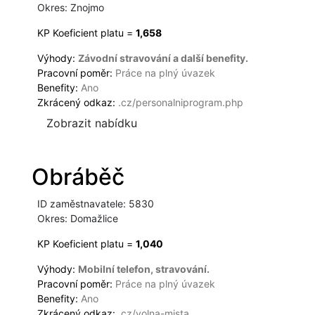
Okres: Znojmo
KP Koeficient platu =
1,658
Výhody:
Závodní stravování a další benefity.
Pracovní poměr:
Práce na plný úvazek
Benefity:
Ano
Zkrácený odkaz:
.cz/personalniprogram.php
Zobrazit nabídku
Obráběč
ID zaměstnavatele: 5830
Okres: Domažlice
KP Koeficient platu =
1,040
Výhody:
Mobilní telefon, stravování.
Pracovní poměr:
Práce na plný úvazek
Benefity:
Ano
Zkrácený odkaz:
.cz/volna-mista