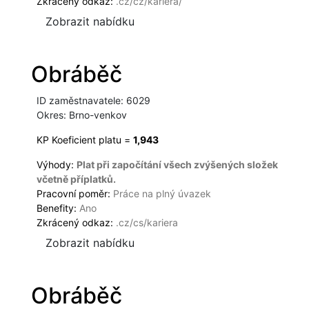
Zkrácený odkaz:
.cz/cz/kariera/
Zobrazit nabídku
Obráběč
ID zaměstnavatele: 6029
Okres: Brno-venkov
KP Koeficient platu =
1,943
Výhody:
Plat při započítání všech zvýšených složek
včetně příplatků.
Pracovní poměr:
Práce na plný úvazek
Benefity:
Ano
Zkrácený odkaz:
.cz/cs/kariera
Zobrazit nabídku
Obráběč