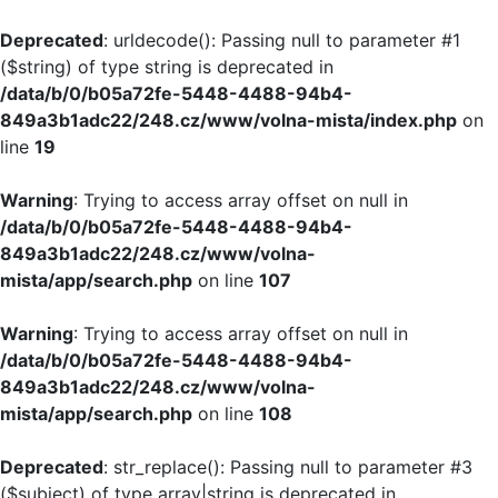
Deprecated
: urldecode(): Passing null to parameter #1
($string) of type string is deprecated in
/data/b/0/b05a72fe-5448-4488-94b4-
849a3b1adc22/248.cz/www/volna-mista/index.php
on
line
19
Warning
: Trying to access array offset on null in
/data/b/0/b05a72fe-5448-4488-94b4-
849a3b1adc22/248.cz/www/volna-
mista/app/search.php
on line
107
Warning
: Trying to access array offset on null in
/data/b/0/b05a72fe-5448-4488-94b4-
849a3b1adc22/248.cz/www/volna-
mista/app/search.php
on line
108
Deprecated
: str_replace(): Passing null to parameter #3
($subject) of type array|string is deprecated in