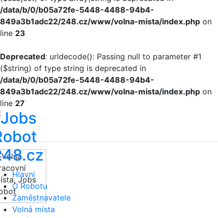
/data/b/0/b05a72fe-5448-4488-94b4-
849a3b1adc22/248.cz/www/volna-mista/index.php
on
line
23
Deprecated
: urldecode(): Passing null to parameter #1
($string) of type string is deprecated in
/data/b/0/b05a72fe-5448-4488-94b4-
849a3b1adc22/248.cz/www/volna-mista/index.php
on
line
27
Hlavni
O Robotu
Zaměstnavatele
Volná místa