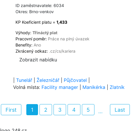
ID zaměstnavatele: 6034
Okres: Brno-venkov
KP Koeficient platu =
1,433
Výhody:
Třináctý plat
Pracovní poměr:
Práce na plný úvazek
Benefity:
Ano
Zkrácený odkaz:
.cz/cs/kariera
Zobrazit nabídku
|
Tunelář
|
Železničář
|
Půjčovatel
|
Volná místa:
Facility manager
|
Manikérka
|
Zlatník
First
1
2
3
4
5
Last
...