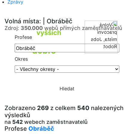
Zprávy
Volná místa: | Obráběč
Zdroj:
350.000
webů přímých zaměstnavatelů
yhledávač
vyšších
platů
Profese
a webech zaměstnavatelů
Nabídky
dobře
lacené práce
Okres
Zobrazeno
269
z celkem
540
nalezených
výsledků
na
542
webech zaměstnavatelů
Profese
Obráběč