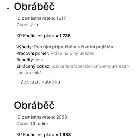
Obráběč
ID zaměstnavatele: 1617
Okres: Zlín
KP Koeficient platu =
1,738
Výhody:
Penzijní připojištění a životní pojištění
Pracovní poměr:
Práce na plný úvazek
Benefity:
Ano
Zkrácený odkaz:
.cz/kariera/operator-cnc-stroju-frezar-
soustruznik/
Zobrazit nabídku
Obráběč
ID zaměstnavatele: 2058
Okres: Chrudim
KP Koeficient platu =
1,838