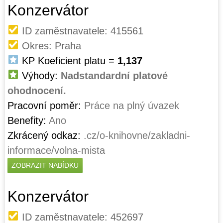
Konzervátor
ID zaměstnavatele: 415561
Okres: Praha
KP Koeficient platu =
1,137
Výhody:
Nadstandardní platové
ohodnocení.
Pracovní poměr:
Práce na plný úvazek
Benefity:
Ano
Zkrácený odkaz:
.cz/o-knihovne/zakladni-
informace/volna-mista
ZOBRAZIT NABÍDKU
Konzervátor
ID zaměstnavatele: 452697