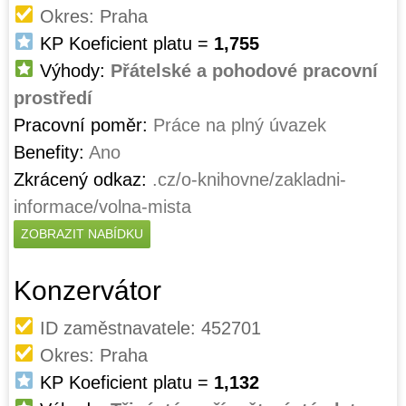
Okres: Praha
KP Koeficient platu =
1,755
Výhody:
Přátelské a pohodové pracovní
prostředí
Pracovní poměr:
Práce na plný úvazek
Benefity:
Ano
Zkrácený odkaz:
.cz/o-knihovne/zakladni-
informace/volna-mista
ZOBRAZIT NABÍDKU
Konzervátor
ID zaměstnavatele: 452701
Okres: Praha
KP Koeficient platu =
1,132