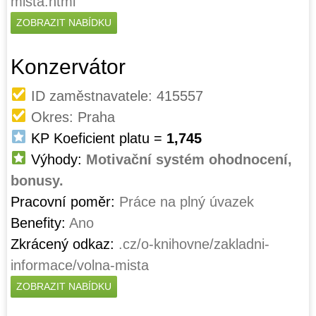
mista.html
ZOBRAZIT NABÍDKU
Konzervátor
ID zaměstnavatele: 415557
Okres: Praha
KP Koeficient platu =
1,745
Výhody:
Motivační systém ohodnocení,
bonusy.
Pracovní poměr:
Práce na plný úvazek
Benefity:
Ano
Zkrácený odkaz:
.cz/o-knihovne/zakladni-
informace/volna-mista
ZOBRAZIT NABÍDKU