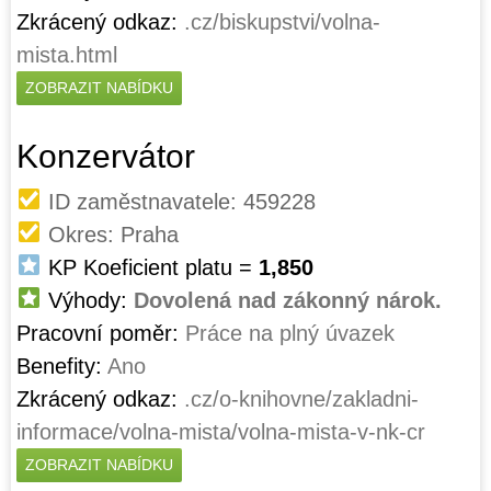
Zkrácený odkaz:
.cz/biskupstvi/volna-
mista.html
ZOBRAZIT NABÍDKU
Konzervátor
ID zaměstnavatele: 459228
Okres: Praha
KP Koeficient platu =
1,850
Výhody:
Dovolená nad zákonný nárok.
Pracovní poměr:
Práce na plný úvazek
Benefity:
Ano
Zkrácený odkaz:
.cz/o-knihovne/zakladni-
informace/volna-mista/volna-mista-v-nk-cr
ZOBRAZIT NABÍDKU