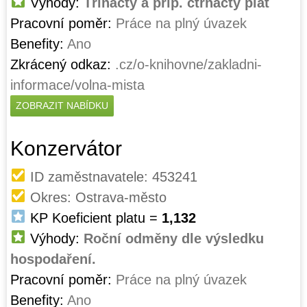
Výhody:
Třináctý a příp. čtrnáctý plat
Pracovní poměr:
Práce na plný úvazek
Benefity:
Ano
Zkrácený odkaz:
.cz/o-knihovne/zakladni-
informace/volna-mista
ZOBRAZIT NABÍDKU
Konzervátor
ID zaměstnavatele: 453241
Okres: Ostrava-město
KP Koeficient platu =
1,132
Výhody:
Roční odměny dle výsledku
hospodaření.
Pracovní poměr:
Práce na plný úvazek
Benefity:
Ano