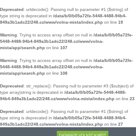
Deprecated
: urldecode(): Passing null to parameter #1 ($string) of
type string is deprecated in
/data/b/0/b05a72fe-5448-4488-94b4-
849a3b1adc22/248.cz/www/volna-mista/index.php
on line
19
Warning
: Trying to access array offset on null in
/data/b/0/b05a72fe-
5448-4488-94b4-849a3b1adc22/248.cz/www/volna-
mista/app/search.php
on line
107
Warning
: Trying to access array offset on null in
/data/b/0/b05a72fe-
5448-4488-94b4-849a3b1adc22/248.cz/www/volna-
mista/app/search.php
on line
108
Deprecated
: str_replace(): Passing null to parameter #3 ($subject) of
type array|string is deprecated in
/data/b/0/b05a72fe-5448-4488-
94b4-849a3b1adc22/248.cz/www/volna-mista/index.php
on line
23
Deprecated
: urldecode(): Passing null to parameter #1 ($string) of
type string is deprecated in
/data/b/0/b05a72fe-5448-4488-94b4-
849a3b1adc22/248.cz/www/volna-mista/index.php
on line
27
DATABÁZE VOLNÝCH MÍST