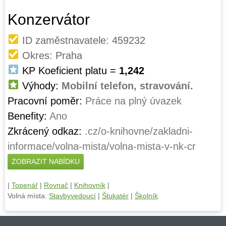
Konzervátor
ID zaměstnavatele: 459232
Okres: Praha
KP Koeficient platu =
1,242
Výhody:
Mobilní telefon, stravování.
Pracovní poměr:
Práce na plný úvazek
Benefity:
Ano
Zkrácený odkaz:
.cz/o-knihovne/zakladni-
informace/volna-mista/volna-mista-v-nk-cr
ZOBRAZIT NABÍDKU
|
Topenář
|
Rovnač
|
Knihovník
|
Volná místa:
Stavbyvedoucí
|
Štukatér
|
Školník