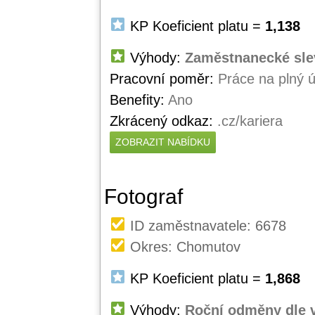
KP Koeficient platu =
1,138
Výhody:
Zaměstnanecké slev
Pracovní poměr:
Práce na plný 
Benefity:
Ano
Zkrácený odkaz:
.cz/kariera
ZOBRAZIT NABÍDKU
Fotograf
ID zaměstnavatele: 6678
Okres: Chomutov
KP Koeficient platu =
1,868
Výhody:
Roční odměny dle 