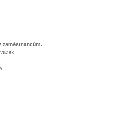
 zaměstnancům.
úvazek
y/