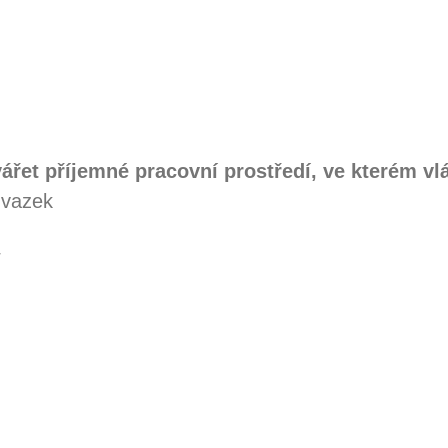
vářet příjemné pracovní prostředí, ve kterém v
úvazek
/