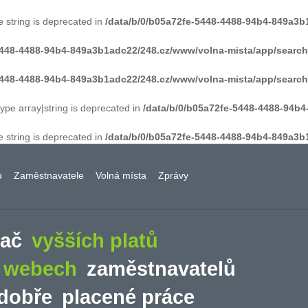
e string is deprecated in
/data/b/0/b05a72fe-5448-4488-94b4-849a3b
-5448-4488-94b4-849a3b1adc22/248.cz/www/volna-mista/app/searc
-5448-4488-94b4-849a3b1adc22/248.cz/www/volna-mista/app/searc
type array|string is deprecated in
/data/b/0/b05a72fe-5448-4488-94b
e string is deprecated in
/data/b/0/b05a72fe-5448-4488-94b4-849a3b
u
Zaměstnavatele
Volná místa
Zprávy
vač
vyšších platů
a webech
zaměstnavatelů
dobře
placené práce