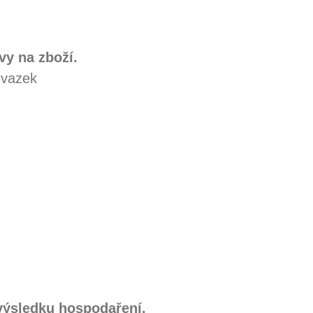
y na zboží.
úvazek
výsledku hospodaření.