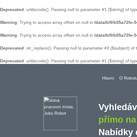
Deprecated
: urldecode(): Passing null to parameter #1 ($string) of typ
Warning
: Trying to access array offset on null in
/data/b/0/b05a72fe
Warning
: Trying to access array offset on null in
/data/b/0/b05a72fe
Deprecated
: str_replace(): Passing null to parameter #3 ($subject) of 
Deprecated
: urldecode(): Passing null to parameter #1 ($string) of typ
Hlavni
O Robot
Vyhledá
přímo n
Nabídky 