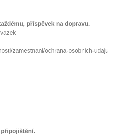
každému, příspěvek na dopravu.
úvazek
cnosti/zamestnani/ochrana-osobnich-udaju
připojištění.