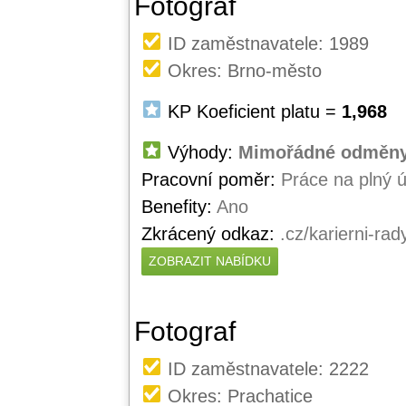
Fotograf
ID zaměstnavatele: 1989
Okres: Brno-město
KP Koeficient platu =
1,968
Výhody:
Mimořádné odměny
Pracovní poměr:
Práce na plný 
Benefity:
Ano
Zkrácený odkaz:
.cz/karierni-rad
ZOBRAZIT NABÍDKU
Fotograf
ID zaměstnavatele: 2222
Okres: Prachatice