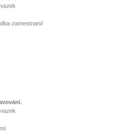
úvazek
idka-zamestnani/
ravování.
úvazek
tml