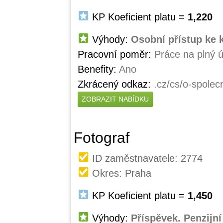
KP Koeficient platu =
1,220
Výhody:
Osobní přístup ke 
Pracovní poměr:
Práce na plný 
Benefity:
Ano
Zkrácený odkaz:
.cz/cs/o-spole
ZOBRAZIT NABÍDKU
Fotograf
ID zaměstnavatele: 2774
Okres: Praha
KP Koeficient platu =
1,450
Výhody:
Příspěvek. Penzijní 