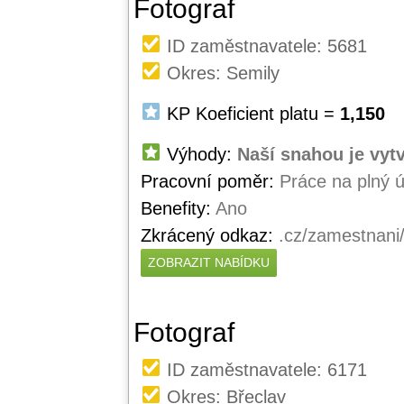
Fotograf
ID zaměstnavatele: 5681
Okres: Semily
KP Koeficient platu =
1,150
Výhody:
Naší snahou je vyt
Pracovní poměr:
Práce na plný 
Benefity:
Ano
Zkrácený odkaz:
.cz/zamestnani
ZOBRAZIT NABÍDKU
Fotograf
ID zaměstnavatele: 6171
Okres: Břeclav