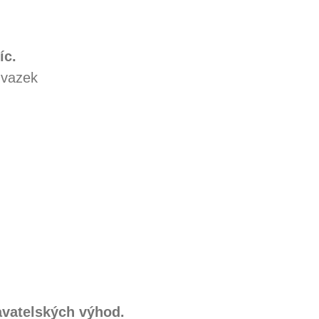
íc.
úvazek
avatelských výhod.