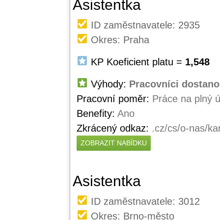
Asistentka
ID zaměstnavatele: 2935
Okres: Praha
KP Koeficient platu =
1,548
Výhody:
Pracovníci dostano
Pracovní poměr:
Práce na plný 
Benefity:
Ano
Zkrácený odkaz:
.cz/cs/o-nas/ka
ZOBRAZIT NABÍDKU
Asistentka
ID zaměstnavatele: 3012
Okres: Brno-město