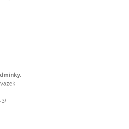
odmínky.
úvazek
-3/