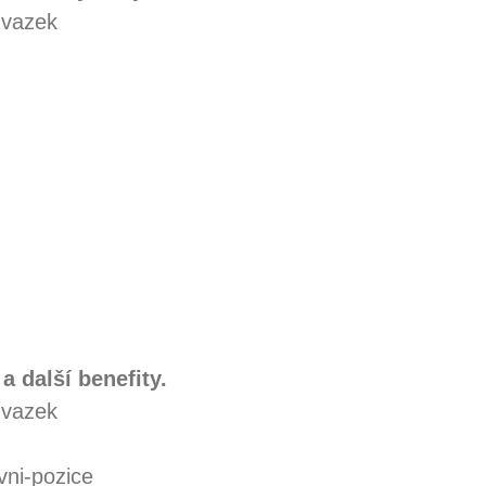
úvazek
a další benefity.
úvazek
vni-pozice