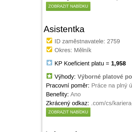
ZOBRAZIT NABÍDKU
Asistentka
ID zaměstnavatele: 2759
Okres: Mělník
KP Koeficient platu =
1,958
Výhody:
Výborné platové p
Pracovní poměr:
Práce na plný 
Benefity:
Ano
Zkrácený odkaz:
.com/cs/kariera
ZOBRAZIT NABÍDKU