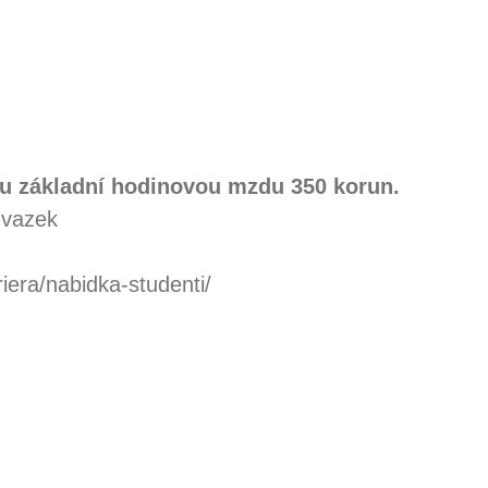
u základní hodinovou mzdu 350 korun.
úvazek
riera/nabidka-studenti/