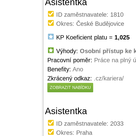
Asistentka
ID zaměstnavatele: 1810
Okres: České Budějovice
KP Koeficient platu =
1,025
Výhody:
Osobní přístup ke 
Pracovní poměr:
Práce na plný 
Benefity:
Ano
Zkrácený odkaz:
.cz/kariera/
ZOBRAZIT NABÍDKU
Asistentka
ID zaměstnavatele: 2033
Okres: Praha