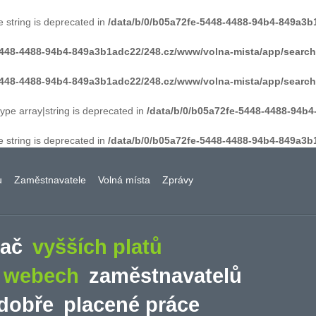
e string is deprecated in
/data/b/0/b05a72fe-5448-4488-94b4-849a3b
-5448-4488-94b4-849a3b1adc22/248.cz/www/volna-mista/app/searc
-5448-4488-94b4-849a3b1adc22/248.cz/www/volna-mista/app/searc
type array|string is deprecated in
/data/b/0/b05a72fe-5448-4488-94b
e string is deprecated in
/data/b/0/b05a72fe-5448-4488-94b4-849a3b
u
Zaměstnavatele
Volná místa
Zprávy
vač
vyšších platů
a webech
zaměstnavatelů
dobře
placené práce