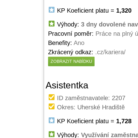
KP Koeficient platu =
1,320
Výhody:
3 dny dovolené nav
Pracovní poměr:
Práce na plný 
Benefity:
Ano
Zkrácený odkaz:
.cz/kariera/
ZOBRAZIT NABÍDKU
Asistentka
ID zaměstnavatele: 2207
Okres: Uherské Hradiště
KP Koeficient platu =
1,728
Výhody:
Využívání zaměstn