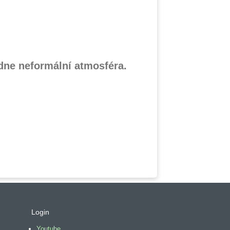
ádne neformální atmosféra.
Login
Youtube