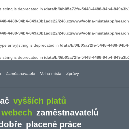
e string is deprecated in
/data/b/0/b05a72fe-5448-4488-94b4-849a3b
-5448-4488-94b4-849a3b1adc22/248.cz/www/volna-mista/app/searc
-5448-4488-94b4-849a3b1adc22/248.cz/www/volna-mista/app/searc
type array|string is deprecated in
/data/b/0/b05a72fe-5448-4488-94b
e string is deprecated in
/data/b/0/b05a72fe-5448-4488-94b4-849a3b
u
Zaměstnavatele
Volná místa
Zprávy
vač
vyšších platů
a webech
zaměstnavatelů
dobře
placené práce