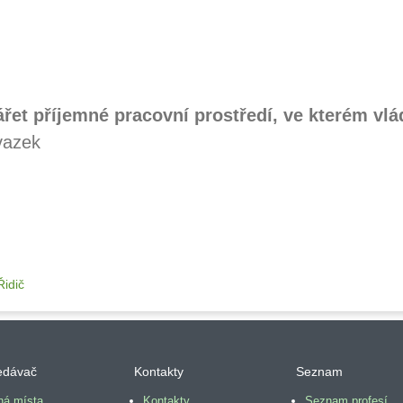
ářet příjemné pracovní prostředí, ve kterém vl
vazek
idič
edávač
Kontakty
Seznam
ná místa
Kontakty
Seznam profesí