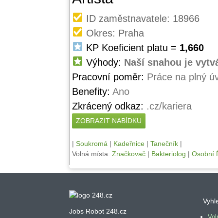
ID zaměstnavatele: 18966
Okres: Praha
KP Koeficient platu =
1,660
Výhody:
Naší snahou je vytv
Pracovní poměr:
Práce na plný ú
Benefity:
Ano
Zkrácený odkaz:
.cz/kariera
ZOBRAZIT NABÍDKU
|
Soukromá
|
Kadeřnice
|
Tanečník
|
Volná místa:
Značkovač
|
Bakteriolog
|
Osobní Ř
Vyhl
Jobs Robot 248.cz
Vol