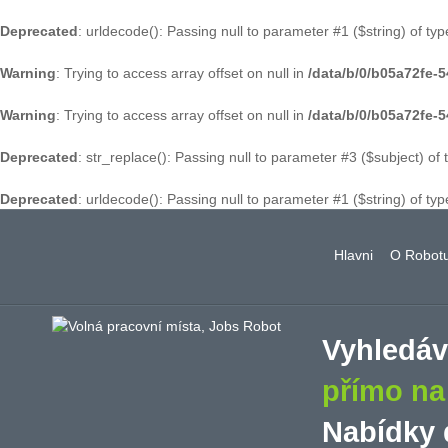
Deprecated
: urldecode(): Passing null to parameter #1 ($string) of typ
Warning
: Trying to access array offset on null in
/data/b/0/b05a72fe
Warning
: Trying to access array offset on null in
/data/b/0/b05a72fe
Deprecated
: str_replace(): Passing null to parameter #3 ($subject) of 
Deprecated
: urldecode(): Passing null to parameter #1 ($string) of typ
Hlavni
O Robot
Vyhledá
přímo n
Nabídky 