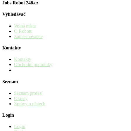
Jobs Robot 248.cz
Vyhledávač
Volná místa
O Robotu
Zaměstnavatele
Kontakty
Kontakty
Obchodní podmínky
Seznam
Seznam profesí
Okresy
Zprávy o platech
Login
Login