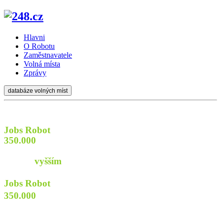
Hlavni
O Robotu
Zaměstnavatele
Volná místa
Zprávy
databáze volných míst
Jobs Robot
prozkoumá
350.000
webů firem a institucí
aby najít pro Vás
práci s
vyšším
příjmem
Jobs Robot
prozkoumá
350.000
webů
firem a institucí
aby najít pro Vás praci