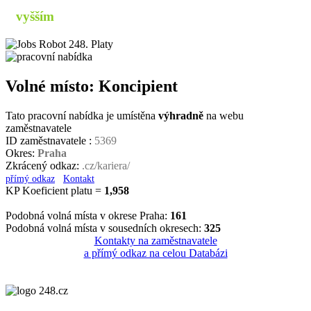
s
vyšším
příjmem
Volné místo: Koncipient
Tato pracovní nabídka je umístěna
výhradně
na webu
zaměstnavatele
ID zaměstnavatele :
5369
Okres:
Praha
Zkrácený odkaz:
.cz/kariera/
přímý odkaz
Kontakt
KP Koeficient platu =
1,958
Podobná volná místa v okrese Praha:
161
Podobná volná místa v sousedních okresech:
325
Kontakty na zaměstnavatele
a přímý odkaz na celou Databázi