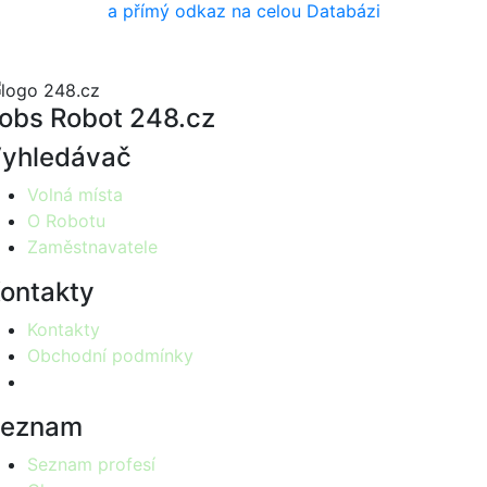
a přímý odkaz na celou Databázi
obs Robot 248.cz
yhledávač
Volná místa
O Robotu
Zaměstnavatele
ontakty
Kontakty
Obchodní podmínky
Seznam
Seznam profesí