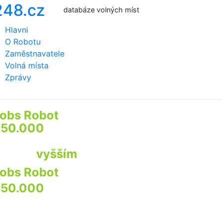
databáze volných míst
Hlavni
O Robotu
Zaměstnavatele
Volná místa
Zprávy
obs Robot
prozkoumá
50.000
webů firem a institucí
by najít pro Vás
ráci s
vyšším
příjmem
obs Robot
prozkoumá
50.000
webů
irem a institucí
by najít pro Vás praci