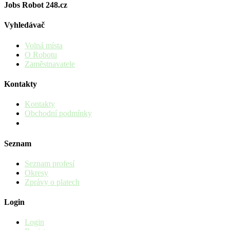
Jobs Robot 248.cz
Vyhledávač
Volná místa
O Robotu
Zaměstnavatele
Kontakty
Kontakty
Obchodní podmínky
Seznam
Seznam profesí
Okresy
Zprávy o platech
Login
Login