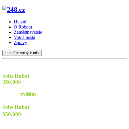
Hlavni
O Robotu
Zaměstnavatele
Volná místa
Zprávy
databáze volných míst
Jobs Robot
prozkoumá
350.000
webů firem a institucí
aby najít pro Vás
práci s
vyšším
příjmem
Jobs Robot
prozkoumá
350.000
webů
firem a institucí
aby najít pro Vás praci