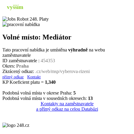
s
vyšším
příjmem
Volné místo: Mediátor
Tato pracovní nabídka je umístěna
výhradně
na webu
zaměstnavatele
ID zaměstnavatele :
454353
Okres:
Praha
Zkrácený odkaz:
.cz/web/msp/vyberova-rizeni
přímý odkaz
Kontakt
KP Koeficient platu =
1,340
Podobná volná místa v okrese Praha:
5
Podobná volná místa v sousedních okresech:
13
Kontakty na zaměstnavatele
a přímý odkaz na celou Databázi