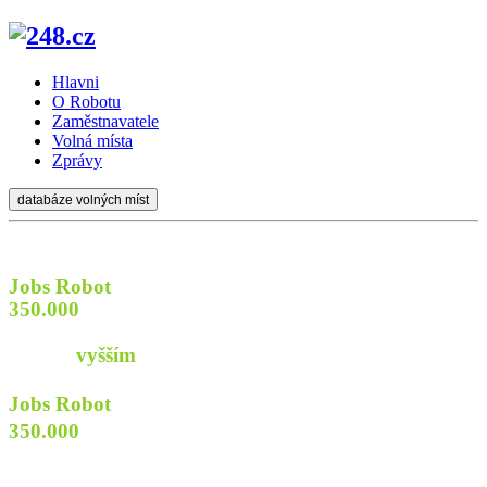
Hlavni
O Robotu
Zaměstnavatele
Volná místa
Zprávy
databáze volných míst
Jobs Robot
prozkoumá
350.000
webů firem a institucí
aby najít pro Vás
práci s
vyšším
příjmem
Jobs Robot
prozkoumá
350.000
webů
firem a institucí
aby najít pro Vás praci