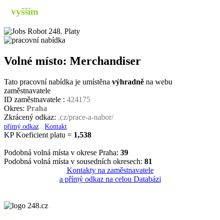
s
vyšším
příjmem
Volné místo: Merchandiser
Tato pracovní nabídka je umístěna
výhradně
na webu
zaměstnavatele
ID zaměstnavatele :
424175
Okres:
Praha
Zkrácený odkaz:
.cz/prace-a-nabor/
přímý odkaz
Kontakt
KP Koeficient platu =
1,538
Podobná volná místa v okrese Praha:
39
Podobná volná místa v sousedních okresech:
81
Kontakty na zaměstnavatele
a přímý odkaz na celou Databázi