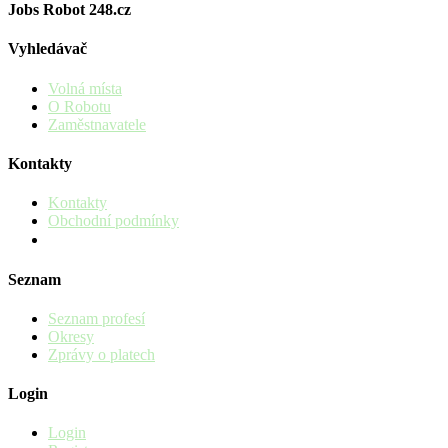
Jobs Robot 248.cz
Vyhledávač
Volná místa
O Robotu
Zaměstnavatele
Kontakty
Kontakty
Obchodní podmínky
Seznam
Seznam profesí
Okresy
Zprávy o platech
Login
Login