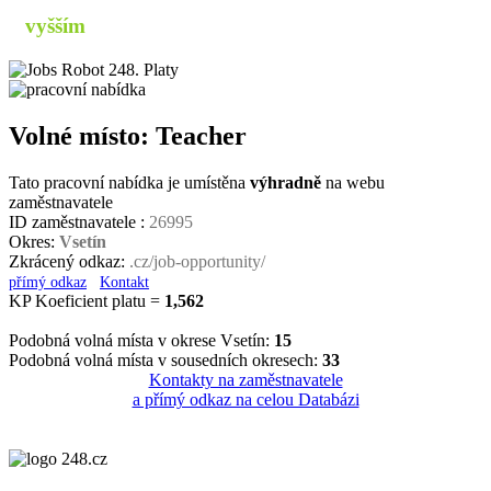
s
vyšším
příjmem
Volné místo: Teacher
Tato pracovní nabídka je umístěna
výhradně
na webu
zaměstnavatele
ID zaměstnavatele :
26995
Okres:
Vsetín
Zkrácený odkaz:
.cz/job-opportunity/
přímý odkaz
Kontakt
KP Koeficient platu =
1,562
Podobná volná místa v okrese Vsetín:
15
Podobná volná místa v sousedních okresech:
33
Kontakty na zaměstnavatele
a přímý odkaz na celou Databázi