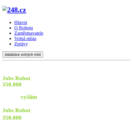
Hlavni
O Robotu
Zaměstnavatele
Volná místa
Zprávy
databáze volných míst
Jobs Robot
prozkoumá
350.000
webů firem a institucí
aby najít pro Vás
práci s
vyšším
příjmem
Jobs Robot
prozkoumá
350.000
webů
firem a institucí
aby najít pro Vás praci