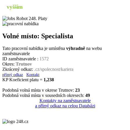
s
vyšším
příjmem
Volné místo: Specialista
Tato pracovní nabídka je umístěna
výhradně
na webu
zaměstnavatele
ID zaměstnavatele :
1572
Okres:
Trutnov
Zkrácený odkaz:
.cz/spolecnost/kariera
přímý odkaz
Kontakt
KP Koeficient platu =
1,238
Podobná volná místa v okrese Trutnov:
23
Podobná volná místa v sousedních okresech:
49
Kontakty na zaměstnavatele
a přímý odkaz na celou Databázi