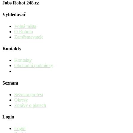
Jobs Robot 248.cz
Vyhledávač
Volná místa
O Robotu
Zaměstnavatele
Kontakty
Kontakty
Obchodní podmínky
Seznam
Seznam profesí
Okresy
Zprávy o platech
Login
Login