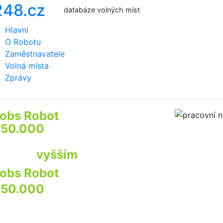
databáze volných míst
Hlavni
O Robotu
Zaměstnavatele
Volná místa
Zprávy
obs Robot
prozkoumá
50.000
webů firem a institucí
by najít pro Vás
ráci s
vyšším
příjmem
obs Robot
prozkoumá
50.000
webů
irem a institucí
by najít pro Vás praci