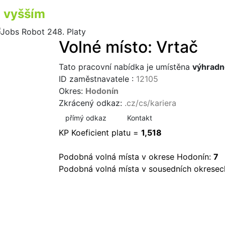
vyšším
příjmem
Volné místo: Vrtač
Tato pracovní nabídka je umístěna
výhradn
ID zaměstnavatele :
12105
Okres:
Hodonín
Zkrácený odkaz:
.cz/cs/kariera
přímý odkaz
Kontakt
KP Koeficient platu =
1,518
Podobná volná místa v okrese Hodonín:
7
Podobná volná místa v sousedních okresec