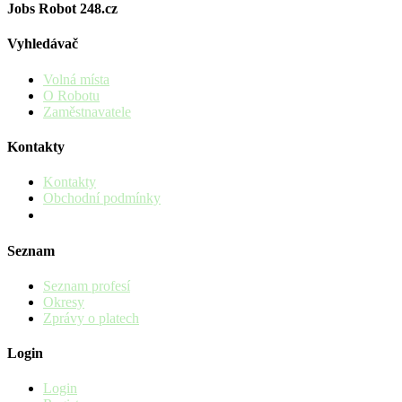
Jobs Robot 248.cz
Vyhledávač
Volná místa
O Robotu
Zaměstnavatele
Kontakty
Kontakty
Obchodní podmínky
Seznam
Seznam profesí
Okresy
Zprávy o platech
Login
Login