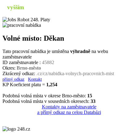
s
vyšším
příjmem
Volné místo: Děkan
Tato pracovní nabídka je umístěna
výhradně
na webu
zaměstnavatele
ID zaměstnavatele :
45882
Okres:
Brno-město
Zkrácený odkaz:
.cz/cz/nabidka-volnych-pracovnich-mist
přímý odkaz
Kontakt
KP Koeficient platu =
1,254
Podobná volná místa v okrese Brno-město:
15
Podobná volná místa v sousedních okresech:
33
Kontakty na zaměstnavatele
a přímý odkaz na celou Databázi