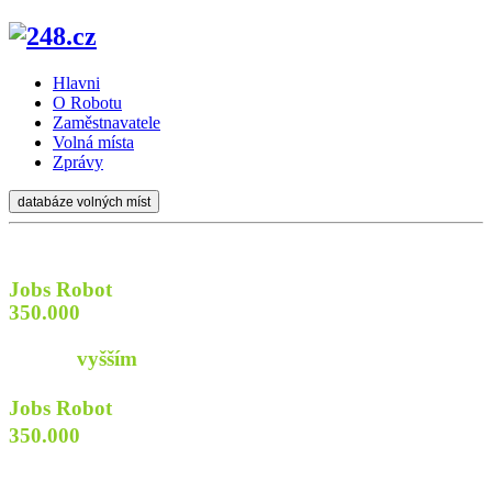
Hlavni
O Robotu
Zaměstnavatele
Volná místa
Zprávy
databáze volných míst
Jobs Robot
prozkoumá
350.000
webů firem a institucí
aby najít pro Vás
práci s
vyšším
příjmem
Jobs Robot
prozkoumá
350.000
webů
firem a institucí
aby najít pro Vás praci