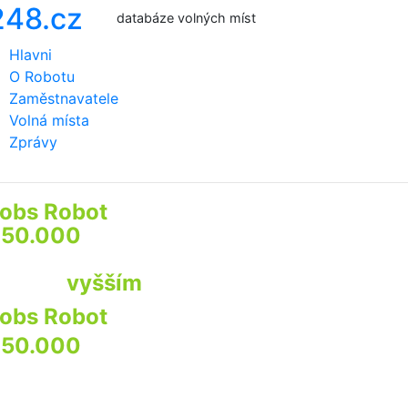
databáze volných míst
Hlavni
O Robotu
Zaměstnavatele
Volná místa
Zprávy
obs Robot
prozkoumá
50.000
webů firem a institucí
by najít pro Vás
ráci s
vyšším
příjmem
obs Robot
prozkoumá
50.000
webů
irem a institucí
by najít pro Vás praci