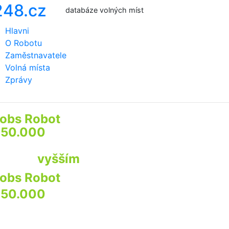
databáze volných míst
Hlavni
O Robotu
Zaměstnavatele
Volná místa
Zprávy
obs Robot
prozkoumá
50.000
webů firem a institucí
by najít pro Vás
ráci s
vyšším
příjmem
obs Robot
prozkoumá
50.000
webů
irem a institucí
by najít pro Vás praci