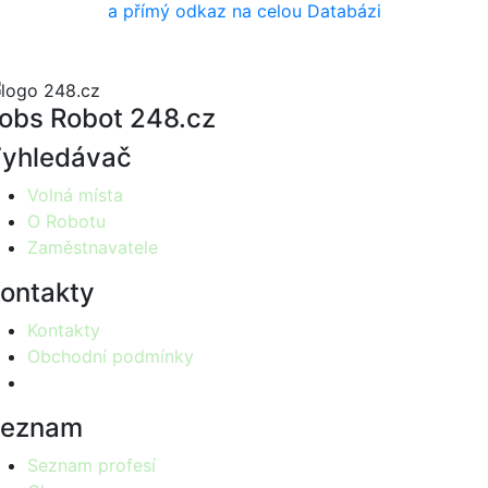
a přímý odkaz na celou Databázi
obs Robot 248.cz
yhledávač
Volná místa
O Robotu
Zaměstnavatele
ontakty
Kontakty
Obchodní podmínky
Seznam
Seznam profesí