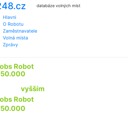
databáze volných míst
Hlavni
O Robotu
Zaměstnavatele
Volná místa
Zprávy
obs Robot
prozkoumá
50.000
webů firem a institucí
by najít pro Vás
ráci s
vyšším
příjmem
obs Robot
prozkoumá
50.000
webů
irem a institucí
by najít pro Vás praci