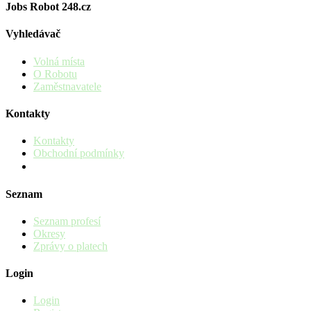
Jobs Robot 248.cz
Vyhledávač
Volná místa
O Robotu
Zaměstnavatele
Kontakty
Kontakty
Obchodní podmínky
Seznam
Seznam profesí
Okresy
Zprávy o platech
Login
Login