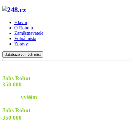
Hlavni
O Robotu
Zaměstnavatele
Volná místa
Zprávy
databáze volných míst
Jobs Robot
prozkoumá
350.000
webů firem a institucí
aby najít pro Vás
práci s
vyšším
příjmem
Jobs Robot
prozkoumá
350.000
webů
firem a institucí
aby najít pro Vás praci