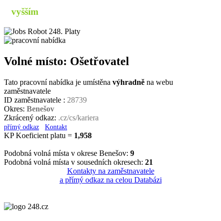
s
vyšším
příjmem
Volné místo: Ošetřovatel
Tato pracovní nabídka je umístěna
výhradně
na webu
zaměstnavatele
ID zaměstnavatele :
28739
Okres:
Benešov
Zkrácený odkaz:
.cz/cs/kariera
přímý odkaz
Kontakt
KP Koeficient platu =
1,958
Podobná volná místa v okrese Benešov:
9
Podobná volná místa v sousedních okresech:
21
Kontakty na zaměstnavatele
a přímý odkaz na celou Databázi