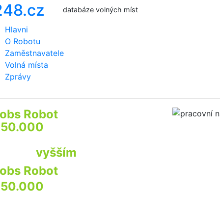
databáze volných míst
Hlavni
O Robotu
Zaměstnavatele
Volná místa
Zprávy
obs Robot
prozkoumá
50.000
webů firem a institucí
by najít pro Vás
ráci s
vyšším
příjmem
obs Robot
prozkoumá
50.000
webů
irem a institucí
by najít pro Vás praci