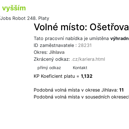
vyšším
příjmem
Volné místo: Ošetřova
Tato pracovní nabídka je umístěna
výhradn
ID zaměstnavatele :
28231
Okres:
Jihlava
Zkrácený odkaz:
.cz/kariera.html
přímý odkaz
Kontakt
KP Koeficient platu =
1,132
Podobná volná místa v okrese Jihlava:
11
Podobná volná místa v sousedních okresec