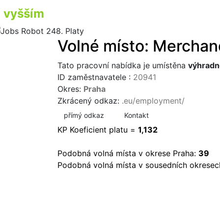
vyšším
příjmem
Volné místo: Merchan
Tato pracovní nabídka je umístěna
výhradn
ID zaměstnavatele :
20941
Okres:
Praha
Zkrácený odkaz:
.eu/employment/
přímý odkaz
Kontakt
KP Koeficient platu =
1,132
Podobná volná místa v okrese Praha:
39
Podobná volná místa v sousedních okresec