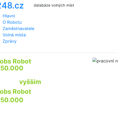
databáze volných míst
Hlavni
O Robotu
Zaměstnavatele
Volná místa
Zprávy
obs Robot
prozkoumá
50.000
webů firem a institucí
by najít pro Vás
ráci s
vyšším
příjmem
obs Robot
prozkoumá
50.000
webů
irem a institucí
by najít pro Vás praci