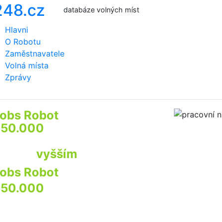
databáze volných míst
Hlavni
O Robotu
Zaměstnavatele
Volná místa
Zprávy
obs Robot
prozkoumá
50.000
webů firem a institucí
by najít pro Vás
ráci s
vyšším
příjmem
obs Robot
prozkoumá
50.000
webů
irem a institucí
by najít pro Vás praci