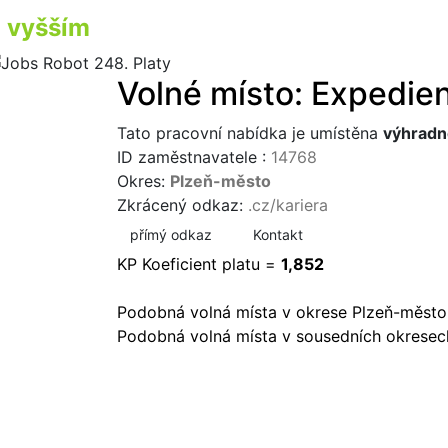
vyšším
příjmem
Volné místo: Expedie
Tato pracovní nabídka je umístěna
výhradn
ID zaměstnavatele :
14768
Okres:
Plzeň-město
Zkrácený odkaz:
.cz/kariera
přímý odkaz
Kontakt
KP Koeficient platu =
1,852
Podobná volná místa v okrese Plzeň-město
Podobná volná místa v sousedních okresec