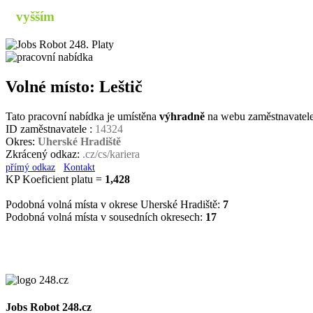
s
vyšším
příjmem
Volné místo: Leštič
Tato pracovní nabídka je umístěna
výhradně
na webu zaměstnavatel
ID zaměstnavatele :
14324
Okres:
Uherské Hradiště
Zkrácený odkaz:
.cz/cs/kariera
přímý odkaz
Kontakt
KP Koeficient platu =
1,428
Podobná volná místa v okrese Uherské Hradiště:
7
Podobná volná místa v sousedních okresech:
17
Jobs Robot 248.cz