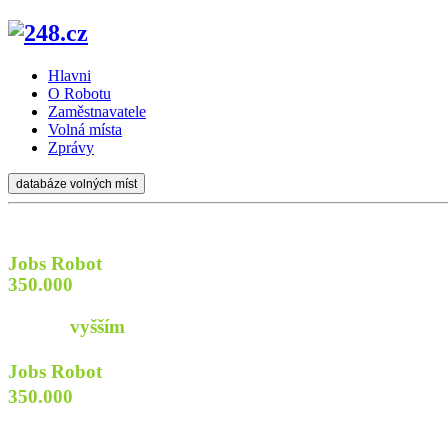
Hlavni
O Robotu
Zaměstnavatele
Volná místa
Zprávy
databáze volných míst
Jobs Robot
prozkoumá
350.000
webů firem a institucí
aby najít pro Vás
práci s
vyšším
příjmem
Jobs Robot
prozkoumá
350.000
webů
firem a institucí
aby najít pro Vás praci