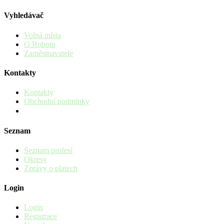
Vyhledávač
Volná místa
O Robotu
Zaměstnavatele
Kontakty
Kontakty
Obchodní podmínky
Seznam
Seznam profesí
Okresy
Zprávy o platech
Login
Login
Registrace